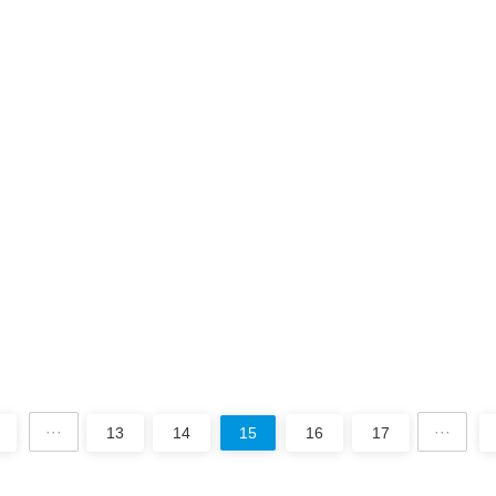
筛在筛分粉末物料时过会出现粉尘溢散现象，从而导致现场使用环境污染
大家介绍一下：防止物料在筛面堆积不锈钢振动筛在进料时如果进料···
种铜粉的生产工艺流程？振动筛分设备在什么环节
新型高精密度筛分机械，现已被广泛应用于各行业的生产工艺中，如铜粉
动筛针对铜粉生产工艺特别研制，能过有效提高生产效率、节约生产···
···
···
13
14
15
16
17