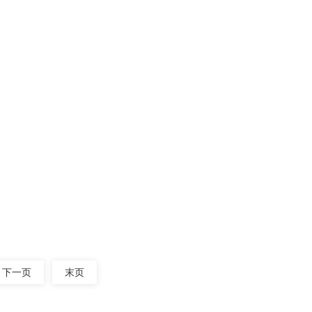
03-05
，那么怎么抑制粉尘溢散这一问题呢？
2023
？
03-05
生产工艺中，振动筛分设备的应用非常
2023
下一页
末页