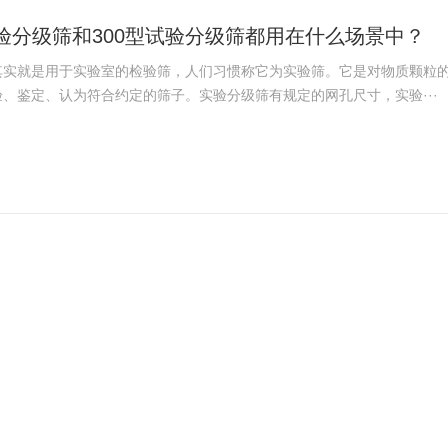
试验分级筛和300型试验分级筛都用在什么场景中？
其实就是用于实验室的检验筛，人们习惯称它为实验筛。它是对物质颗粒
、鉴定、认为符合约定的筛子。实验分级筛有规定的网孔尺寸，实验···
杂的设备有哪些？多少钱？
筛是洗衣粉生产中拥有洗衣粉除杂的设备。洗衣粉是一种碱性的合成洗涤剂
907年用硼酸盐和硅酸盐为主要原料发明。 洗衣粉的主要成分是···