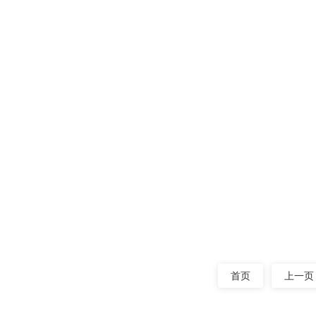
不锈钢振动
下面小编就为
阅读量：771
常见的三
振动筛作为
重要，铜粉振
阅读量：798
首页
上一页