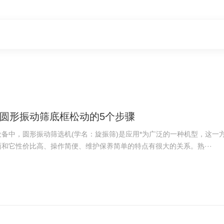
圆形振动筛底框松动的5个步骤
设备中，圆形振动筛选机(学名：旋振筛)是应用*为广泛的一种机型，这一
和它性价比高、操作简便、维护保养简单的特点有很大的关系。熟···