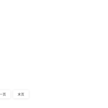
07-30
频率、高强度运行状态。其激振器、轴
2026
07-30
性直接关系到整条产线的效率与成本。
2026
一页
末页