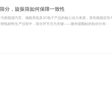
筛分，旋振筛如何保障一致性
作为新能源汽车、储能系统及3C电子产品的核心动力来源，其性能稳定性
锂电材料生产过程中，筛分环节尤为关键——微米级颗粒的粒径分布···
陶瓷原料除杂中的实际应用
过程中，原料的纯净度直接关系到*终产品的质量稳定性与外观表现。高岭
片、砂粒及细小杂质，若未经有效分离，不仅易导致坯体出现黑点、···