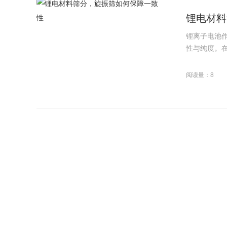
锂电材料
锂离子电池
性与纯度。在
阅读量：8
旋振筛在
在陶瓷生产
生铁屑、云母