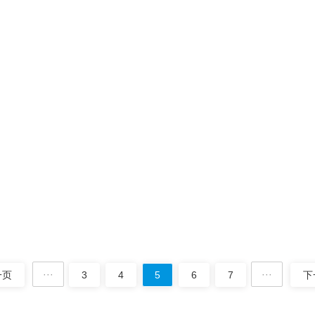
材、化工等连续化生产行业中，振动筛作为关键的筛分设备，长期处于高
核心部件对润滑要求极为严格——润滑不足易导致温升过高、磨损加···
护成本降低50%，这样做就行
材、化工等连续化生产行业中，振动筛作为关键的分级设备，其运行稳定
业反映：筛机故障频发、备件更换频繁、停机维修时间长，导致年均···
···
···
一页
3
4
5
6
7
下