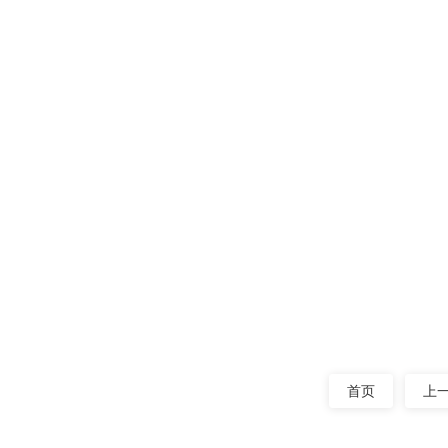
在矿山、建
承、偏心块等
阅读量：10
振动筛维
在矿山、建
然而，许多企
阅读量：9
首页
上