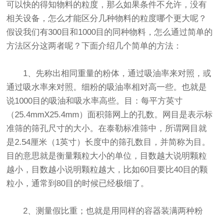
可以快的得知物料的粒度，那么如果条件不允许，没有
相关设备，怎么才能区分几种物料的粒度哪个更大呢？
假设我们有300目和1000目的同种物料，怎么通过简单的
方法区分这两者呢？下面介绍几个简单的方法：
1、先称出相同重量的粉体，通过吸油率来对照，或
通过吸水率来对照。细粉的吸油率相对高一些。也就是
说1000目的吸油和吸水率高些。目：每平方英寸
（25.4mmX25.4mm）面积筛网上的孔数。网目是表示
标
准筛
的筛孔尺寸的大小。在泰勒
标准筛
中，所谓网目就
是2.54厘米（1英寸）长度中的筛孔数目，并简称为目。
目的意思就是衡量颗粒大小的单位，目数越大说明颗粒
越小，目数越小说明颗粒越大，比如60目要比40目的颗
粒小，通常到80目的时候已经极细了。
2、测量假比重；也就是用同样的容器装满两种粉