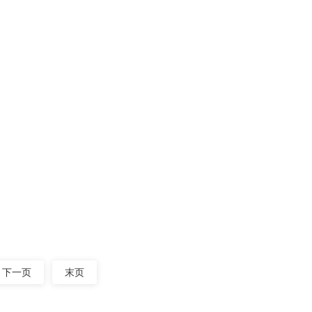
01-17
转子轴两端各安装一组可调偏心块，利
2023
01-17
树脂粉、颜料、洗衣粉、微粉、油
2023
·
下一页
末页