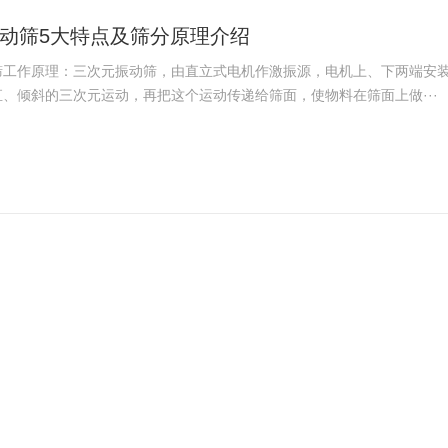
动筛5大特点及筛分原理介绍
筛工作原理：三次元振动筛，由直立式电机作激振源，电机上、下两端安
、倾斜的三次元运动，再把这个运动传递给筛面，使物料在筛面上做···
完成超声波振动筛维护和保养
品有振动筛、摇摆筛、直线振动筛、超声波振动筛、各类提升输送设备及
多种振动设备相应配件。今天我们来说下机械WZ超声波振动筛的日···