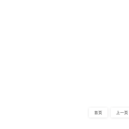
振动筛的振
用轴及偏心块
阅读量：803
旋振筛任
旋振筛使用
漆、纯碱、柠
阅读量：783
首页
上一页