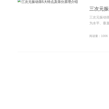
三次元振
三次元振动
为水平、垂直
阅读量：1006
4点轻松
公司主营产
胶密封制品等