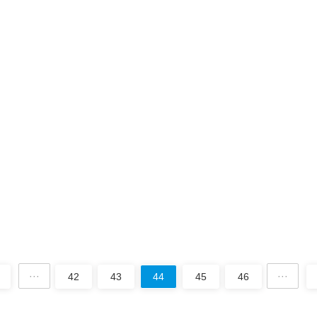
动电机究竟是怎么保养的？振动电机是整个直线筛设备的动力源头，是在
高速旋转产生的离心力得到激振力。如果使用不当，会故障频发影响···
何颗粒、粉末、粘液都能筛分过滤吗？
行业各类粉体行业 任何颗粒、粉末、粘液一定范围内均可筛选。工行业：
檬粉、橡胶、塑料等。磨料、陶瓷行业：氧化铝、石英砂、泥浆、喷雾··
···
···
42
43
44
45
46