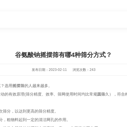
谷氨酸钠摇摆筛有哪4种筛分方式？
发布日期：2023-02-11
浏览次数：243
呢？选用
摇摆筛
的人越来越多。
动的有效原理(筛分精度、效率、筛网使用时间均比常规
圆筛
久），符合
次筛分，以达到更高的筛分精度。
分，粗物料起到一定的清洁网孔的作用。