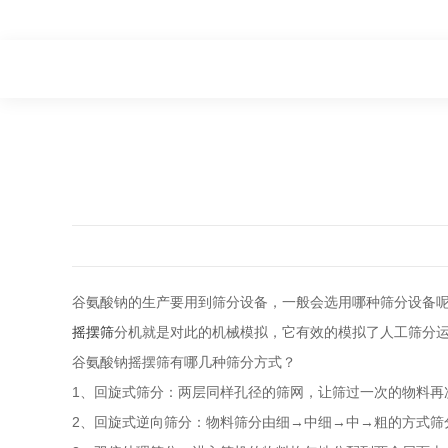
谷氨酸钠的生产要用到筛分设备，一般会选用哪种筛分设备
摇摆筛
分机就是对此的机械模拟，它有效的模拟了人工筛分运
谷氨酸钠摇摆筛有哪几种筛分方式？
1、回旋式筛分：两层同样孔径的筛网，让筛过一次的物料再
2、回旋式逆向筛分：物料筛分由细→中细→中→粗的方式筛