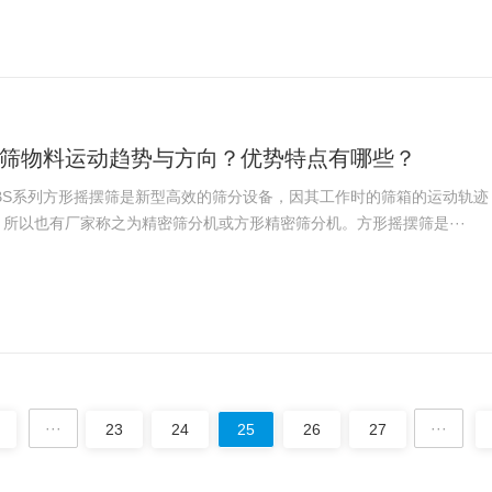
筛物料运动趋势与方向？优势特点有哪些？
YBS系列方形摇摆筛是新型高效的筛分设备，因其工作时的筛箱的运动轨
所以也有厂家称之为精密筛分机或方形精密筛分机。方形摇摆筛是···
···
···
23
24
25
26
27