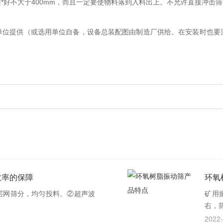
*好不大于400mm，而且一定要使物料落到入料出上。不允许直接冲击
单位提供（或选用单位自备，设备总装配图由制造厂供给。在安装时也要
效率的保障
环氧
层网筛分，均匀投料。②超声波
矿用
右，筛
2022-