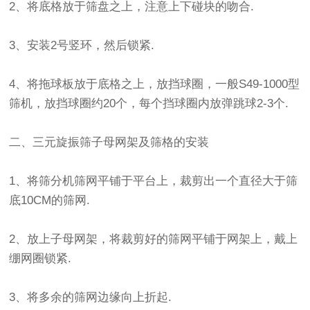
2、将底格放于筛盘之上，注意上下碰块的吻合.
3、安装2号竖环，然后锁紧.
4、将拖球板放于底格之上，放挡球圈，一般S49-1000型
筛机，放挡球圈约20个，每个挡球圈内放弹跳球2-3个.
二、三元
旋振筛
子母网架及筛格的安装
1、将
筛分机
筛网平铺于平台上，裁剪出一个直径大于筛
底10CM的筛网.
2、放上子母网架，将裁剪好的筛网平铺于网架上，戴上
绷网圈锁紧.
3、将多余的筛网边缘向上折起.