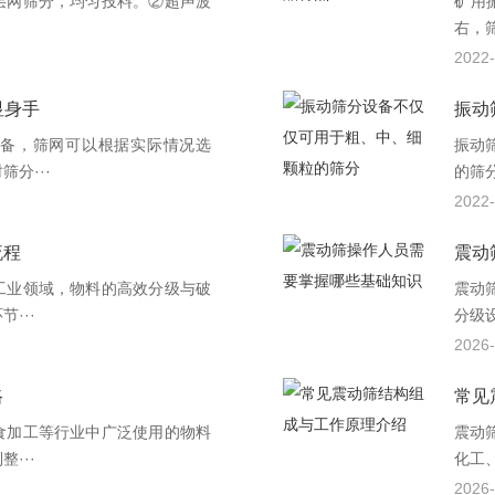
层网筛分，均匀投料。②超声波
矿用
右，筛
2022-
显身手
振动
备，筛网可以根据实际情况选
振动
分···
的筛
2022-
流程
震动
工业领域，物料的高效分级与破
震动
···
分级
2026-
路
常见
食加工等行业中广泛使用的物料
震动
···
化工
2026-