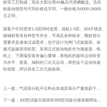
粉等工艺制成，现在大部分用4A氟石代替磷酸盐。洗衣
粉
振动筛
型号不同价格也不同。一般价格为6000-26000
元之间。
据客户不同需求1-5层同时使用，筛机1-5层、304不锈及
碳钢材质等各种型号齐全，可满足各种粉末、颗粒筛分
需要求及液体过滤需求，也可设计为闸门式
旋振筛
、加
缘式
旋振筛
等机型。采用立式振动电机作为激振源，电
机上、下两端安装有偏心重锤，将电机的旋转运动转变
为水平、垂直、倾斜的三次元运动，再把这个运动传递
给筛面，所以得名三次元旋振筛。
上一篇：气流筛分机不出料会造成其筛分产量急剧下降，怎么办？
下一篇：200型试验分级筛和300型试验分级筛都用在什么场景中？