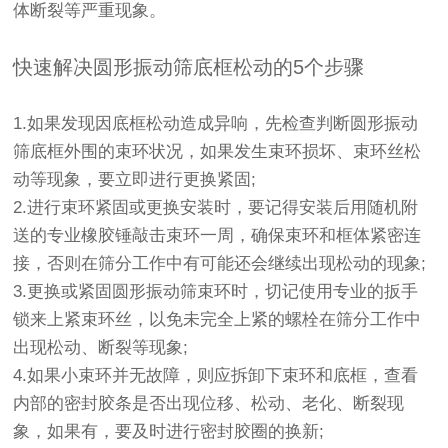
体断裂等严重现象。
快速解决圆形振动筛底框松动的5个步骤
1.如果发现因底框松动造成异响，先检查判断圆形振动
筛底框外围的束环状况，如果发生束环损坏、束环丝松
动等现象，要立即进行更换紧固;
2.进行束环紧固或更换安装时，要记得安装后用随机附
送的专业橡胶锤敲击束环一周，确保束环和框体紧密连
接，否则在筛分工作中有可能还会继续出现松动的现象;
3.更换或紧固圆形振动筛束环时，切记使用专业的扳手
锁来上紧束环丝，以免未完全上紧的螺栓在筛分工作中
出现松动、断裂等现象;
4.如果小束环并无故障，则应拆卸下束环和底框，查看
内部的密封胶条是否出现位移、松动、老化、断裂现
象，如果有，要及时进行密封胶圈的换新;