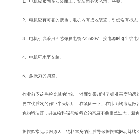
1、电机应紧固在安装面上，安装面必须光滑、平整。
2、电机应有可靠的接地，电机内有接地装置，引线端有标志
3、电机引线采用四芯橡胶电缆YZ-500V，接电源时引出
4、电机可水平安装。
5、激振力的调整。
作业前应该先检查其的油箱，油面如果超过了标准高度的话
要在优质次的作业半天以后，在紧固一下。在筛面均速运做
免物料洒落，并且给料端与给料仓的高度不要相差过大，避
摇摆筛常见堵网原因：物料本身的性质导致摇摆式
振动筛
堵