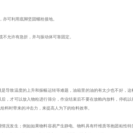
，亦可利用底脚坚固螺栓接地。
线电缆不允许有急折，并与振动体可靠固定。
就是导致温度的上升和振幅运转等难题，油箱里的油的有太少也不好，这
以后，才可以放入物粒进行筛分，作业结束后不要在放舱内放料，停机以
免给料时带来的冲击力，来提高人为下的给料效率。
网情况发生；例如如果物料容易产生静电、物料具有纤维质等抱团粘性特