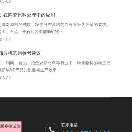
08-02
机在陶瓷原料处理中的应用
制造对原料的纯度、粒度分布及均匀性有着极为严苛的要求。
岭土、石英、长石到各类辅助矿物···
08-02
筛分机选购参考建议
工、制药、食品、冶金及新材料等行业中，粉末物料的粒度控
影响*终产品的质量与生产效率···
08-02
联系电话