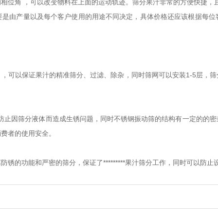
相位角 ，可以改变物料在上面的运动轨迹。筛分果汁非常的方便快捷，
要是由产量以及每个客户使用的用途不同决定，具体价格还应该根据每位
mm），可以保证果汁的精准筛分、过滤、除杂，同时筛网可以安装1-5层
，可防止因筛分液体而造成生锈问题，同时不锈钢振动筛的结构有一定的的
消费者的使用安全。
锈的功能和严密的筛分，保证了*********果汁筛分工作，同时可以防