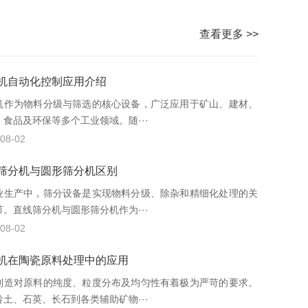
查看更多 >>
机自动化控制应用介绍
机作为物料分级与筛选的核心设备，广泛应用于矿山、建材、
、食品及环保等多个工业领域。随···
08-02
筛分机与圆形筛分机区别
业生产中，筛分设备是实现物料分级、除杂和精细化处理的关
节。直线筛分机与圆形筛分机作为···
08-02
机在陶瓷原料处理中的应用
制造对原料的纯度、粒度分布及均匀性有着极为严苛的要求。
岭土、石英、长石到各类辅助矿物···