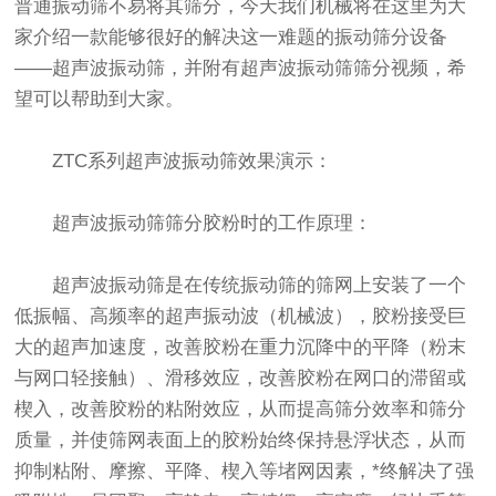
普通
振动筛
不易将其筛分，今天我们机械将在这里为大
家介绍一款能够很好的解决这一难题的
振动筛
分设备
——
超声波振动筛
，并附有
超声波振动筛
筛分视频，希
望可以帮助到大家。
ZTC系列超声波振动筛效果演示：
超声波振动筛筛分胶粉时的工作原理：
超声波振动筛是在传统振动筛的筛网上安装了一个
低振幅、高频率的超声振动波（机械波），胶粉接受巨
大的超声加速度，改善胶粉在重力沉降中的平降（粉末
与网口轻接触）、滑移效应，改善胶粉在网口的滞留或
楔入，改善胶粉的粘附效应，从而提高筛分效率和筛分
质量，并使筛网表面上的胶粉始终保持悬浮状态，从而
抑制粘附、摩擦、平降、楔入等堵网因素，*终解决了强