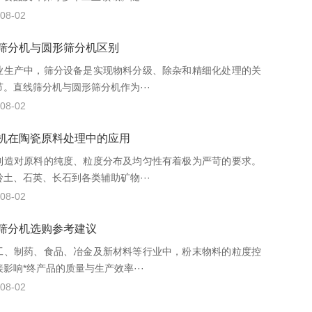
08-02
筛分机与圆形筛分机区别
业生产中，筛分设备是实现物料分级、除杂和精细化处理的关
节。直线筛分机与圆形筛分机作为···
08-02
机在陶瓷原料处理中的应用
制造对原料的纯度、粒度分布及均匀性有着极为严苛的要求。
岭土、石英、长石到各类辅助矿物···
08-02
筛分机选购参考建议
工、制药、食品、冶金及新材料等行业中，粉末物料的粒度控
影响*终产品的质量与生产效率···
08-02