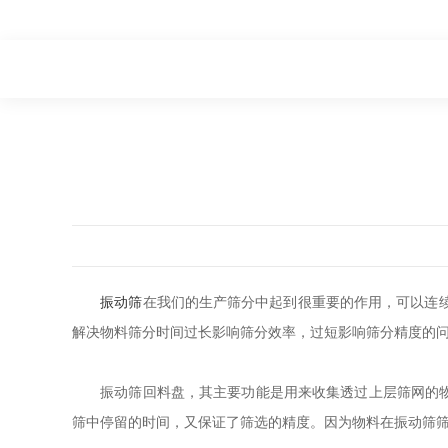
振动筛
在我们的生产筛分中起到很重要的作用，可以连
解决物料筛分时间过长影响筛分效率，过短影响筛分精度的问
振动筛回料盘，其主要功能是用来收集透过上层筛网的物料
筛中停留的时间，又保证了筛选的精度。因为物料在振动筛