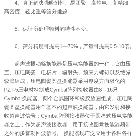
4、真正解决强吸附性、易团聚、高静电、高精细、
高密度、轻比重等筛分难题。
5、保证所处理物料的特性不变。
6、筛分精度可提高1—70%，产量可提高0.5-10倍。
超声波振动筛换能器是压电换能器的一种，它由压
盖、压电陶瓷、电极片、辐射头、预应力螺钉以及绝缘
套管组成，压电陶瓷圆盘换能器采用厚度方向极化的
PZT-5压电材料制成Cymbal阵列接收器由8～16只
Cymbal换能器、两个金属圆环和橡胶垫圈组成。压电陶
瓷圆盘换能器用作基本的超声波换能器，由它发射和接
收超声波信号；Cymbal阵列接收器位于圆盘式压电换能
器之上，作为超声波接收器，用于接收圆盘换能器频带
之外的多普勒回波信号。 换能器现广泛应用于各种各样