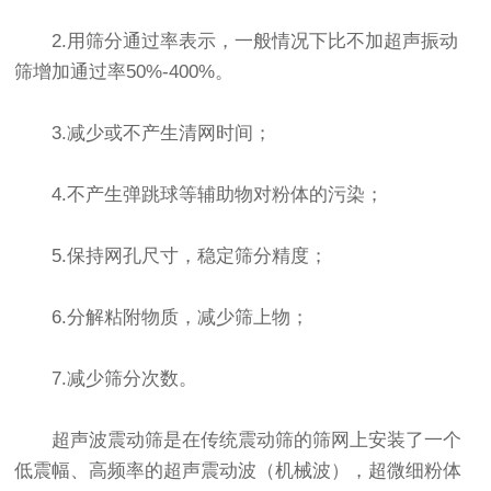
2.用筛分通过率表示，一般情况下比不加超声
振动
筛
增加通过率50%-400%。
3.减少或不产生清网时间；
4.不产生弹跳球等辅助物对粉体的污染；
5.保持网孔尺寸，稳定筛分精度；
6.分解粘附物质，减少筛上物；
7.减少筛分次数。
超声波震动筛
是在传统
震动筛
的筛网上安装了一个
低震幅、高频率的超声震动波（机械波），超微细粉体