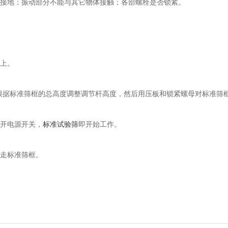
接地；振动部分不能与其它物体接触；各部螺栓是否锁紧。
上。
，根据标准筛框的总高度调整调节杆高度，然后用压板和锁紧螺母对标准筛
打开电源开关，
标准试验筛
即开始工作。
取走标准筛框。