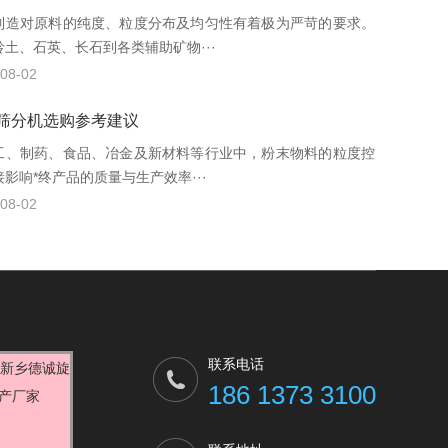
制造对原料的纯度、粒度分布及均匀性有着极为严苛的要求。
岭土、石英、长石到各类辅助矿物···
08-02
筛分机选购参考建议
工、制药、食品、冶金及新材料等行业中，粉末物料的粒度控
影响*终产品的质量与生产效率···
08-02
联系电话
186 1373 3100