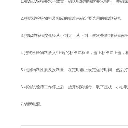
1.
标准试验筛
要水平放置；确认电源和铭牌要求相符，并确保
2.根据被检验物料及相应的标准来确定要选用的
标准筛
框。
3.把
标准筛
框按孔径从小到大，从下到上依次叠放到筛框底座
4.把被检验物料放入*上端的标准筛框里，盖上标准筛上盖
5.根据物料性质及投料量，在定时器上设定运行时间，然后
6.标准试验筛工作停止后，旋开锁紧螺母，取下压板，小心
7.切断电源。