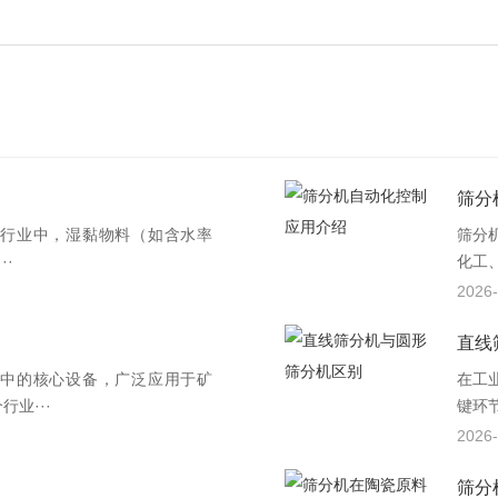
筛分
行业中，湿黏物料（如含水率
筛分
··
化工
2026-
直线
中的核心设备，广泛应用于矿
在工
业···
键环
2026-
筛分