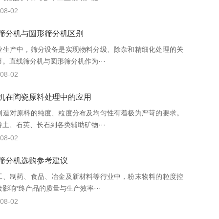
08-02
筛分机与圆形筛分机区别
业生产中，筛分设备是实现物料分级、除杂和精细化处理的关
节。直线筛分机与圆形筛分机作为···
08-02
机在陶瓷原料处理中的应用
制造对原料的纯度、粒度分布及均匀性有着极为严苛的要求。
岭土、石英、长石到各类辅助矿物···
08-02
筛分机选购参考建议
工、制药、食品、冶金及新材料等行业中，粉末物料的粒度控
影响*终产品的质量与生产效率···
08-02