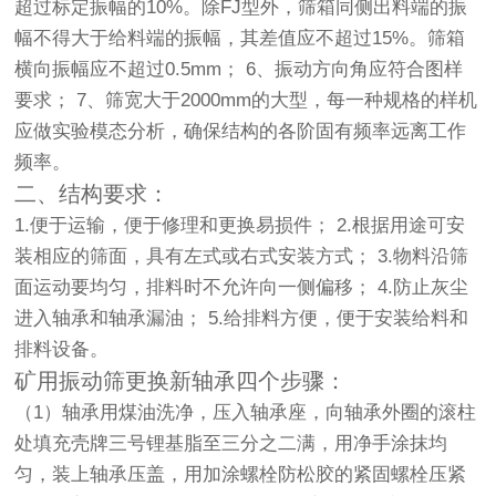
超过标定振幅的10%。除FJ型外，筛箱同侧出料端的振
幅不得大于给料端的振幅，其差值应不超过15%。筛箱
横向振幅应不超过0.5mm； 6、振动方向角应符合图样
要求； 7、筛宽大于2000mm的大型，每一种规格的样机
应做实验模态分析，确保结构的各阶固有频率远离工作
频率。
二、结构要求：
1.便于运输，便于修理和更换易损件； 2.根据用途可安
装相应的筛面，具有左式或右式安装方式； 3.物料沿筛
面运动要均匀，排料时不允许向一侧偏移； 4.防止灰尘
进入轴承和轴承漏油； 5.给排料方便，便于安装给料和
排料设备。
矿用
振动筛
更换新轴承四个步骤：
（1）轴承用煤油洗净，压入轴承座，向轴承外圈的滚柱
处填充壳牌三号锂基脂至三分之二满，用净手涂抹均
匀，装上轴承压盖，用加涂螺栓防松胶的紧固螺栓压紧