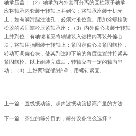
轴承压盖；（2）轴承为内外套可分离的圆柱滚子轴承，
应将轴承内套装于转轴上并到位；将轴承座装于机壳
上，如有润滑脂注油孔，必须对准位置。用加涂螺栓防
松胶的紧固螺栓压紧轴承座；（3）内外偏心块装于转轴
上并到位，有轴键者应将轴键装入键槽内再装外偏心
块，将轴用挡圈装于转轴上；紧固定偏心块紧固螺栓，
转动可调偏心块，使其到达卸下前的角度位置并拧紧其
紧固螺栓。以上组装完成后，转轴应有一定的轴向串
动；（4）上好两端的防护罩，用螺钉紧固。
上一篇：直线振动筛、超声波振动筛提高产量的方法分别是什么？
下一篇：茶业的筛分目的，筛分设备怎么选择？