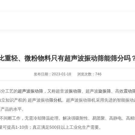
比重轻、微粉物料只有超声波振动筛能筛分吗
发布日期：2023-01-18
浏览次数：746
筛分工艺的
超声波振动筛
，又称超音波
振动筛
、超声波
旋振筛
、高效
震动
立知识产权的 超声波振动
筛分机
。超声波振动筛机采用先进的智能振动
类产品的水平。
4小时不间断工作，无需冷却降温处理。解决强吸附性、易团聚、高静电、高
量可提高1-10倍；真正满足500目以上工业化生产需要。