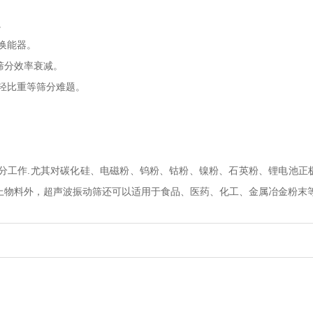
。
换能器。
筛分效率衰减。
轻比重等筛分难题。
筛分工作.尤其对碳化硅、电磁粉、钨粉、钴粉、镍粉、石英粉、锂电池
上物料外，超声波振动筛还可以适用于食品、医药、化工、金属冶金粉末