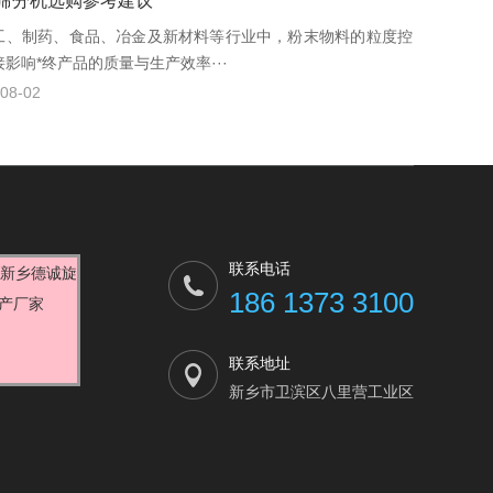
筛分机选购参考建议
工、制药、食品、冶金及新材料等行业中，粉末物料的粒度控
影响*终产品的质量与生产效率···
08-02
联系电话
186 1373 3100
联系地址
新乡市卫滨区八里营工业区