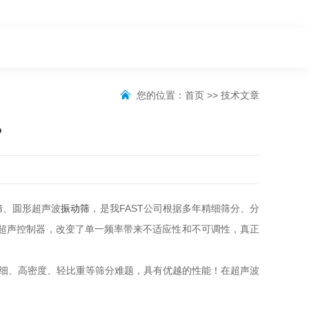
您的位置：
首页
>>
技术文章
？
筛
、圆形超声波
振动筛
，是我FAST公司根据多年精细筛分、分
超声控制器，改变了单一频率带来不适应性和不可调性，真正
精细、高密度、轻比重等筛分难题，具有优越的性能！在超声波