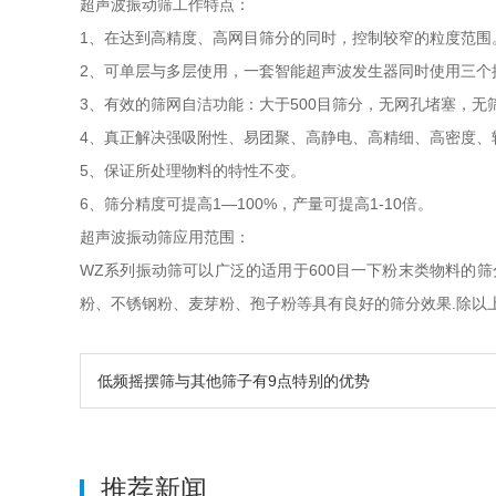
超声波振动筛工作特点：
1、在达到高精度、高网目筛分的同时，控制较窄的粒度范围
2、可单层与多层使用，一套智能超声波发生器同时使用三个
3、有效的筛网自洁功能：大于500目筛分，无网孔堵塞，无
4、真正解决强吸附性、易团聚、高静电、高精细、高密度、
5、保证所处理物料的特性不变。
6、筛分精度可提高1—100%，产量可提高1-10倍。
超声波振动筛应用范围：
WZ系列振动筛可以广泛的适用于600目一下粉末类物料的
粉、不锈钢粉、麦芽粉、孢子粉等具有良好的筛分效果.除以
低频摇摆筛与其他筛子有9点特别的优势
推荐新闻