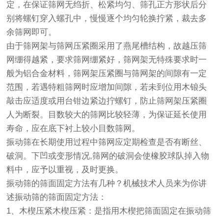
定，在保证筛网无绉折、松紧均匀、筛孔正方形状后分
别将螺钉穿入螺孔中，慢慢逐个均匀轮换拧紧，裁去多
余筛网即可。
由于筛网架与筛网压紧圈采用了燕尾槽结构，故越压筛
网绷得越紧，要求筛网绷紧好，筛网架无特殊要求时一
般为铝合金材料，筛网架压紧圈与筛网架的间隙有一定
范围，若遇特粗筛网时应增加间隙，若未到位用木锒头
敲击应适度或用台钳边紧边拧螺钉，防止筛网架压紧圈
人为断裂。目数较大的筛网比较轻薄，为保证延长使用
寿命，应在底下衬上较小目数筛网。
振动筛
在长期使用过程中筛网应定期检查是否有断丝、
破洞。下凹或变形情况,筛网的破洞会使橡胶球队掉入物
料中，应予以重视，及时更换。
振动筛的筛面固定方法有几种？机械技术人员来为你讲
述振动筛的筛面固定方法：
1、木楔压紧木楔压紧：是指用木楔把筛面固定在振动筛