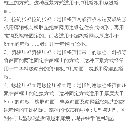
框上的方式。这种压紧方式适用于冲孔筛板和条缝筛
面。
2、拉钩张紧拉钩张紧：是指将筛网或筛板末端变成钩形
或用薄钢板与橡胶垫把筛网周边缘包住变成钩形，再用
拉钩及螺栓固定的。前者适用于编织筛网或厚度小于
6mm的筛板，后者适用于筛网直径小。
3、斜板压紧斜板压紧：是指将筛框帮上的螺栓、斜板等
将筛面的两边固定在筛框上的方式。这种压紧方式经常
用于中等料级筛分的薄钢板冲孔筛面、橡胶和聚氨酯筛
板。
4、螺栓压紧固定螺栓压紧固定：是指利用螺栓将筛面压
紧在筛框上的连接方式。这种固定方式适用于厚度大于
8mm的筛板、橡胶筛面、棒条筛面及筛网丝径粗大的纺
织筛网的中部固定。螺栓的形式有两种：U型与J型，区
别在于U型较J型拆卸起来麻烦，现在经常使用J型。