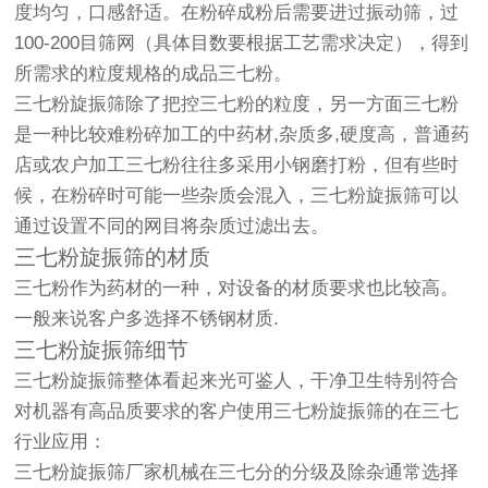
度均匀，口感舒适。在粉碎成粉后需要进过
振动筛
，过
100-200目筛网（具体目数要根据工艺需求决定），得到
所需求的粒度规格的成品三七粉。
三七粉
旋振筛
除了把控三七粉的粒度，另一方面三七粉
是一种比较难粉碎加工的中药材,杂质多,硬度高，普通药
店或农户加工三七粉往往多采用小钢磨打粉，但有些时
候，在粉碎时可能一些杂质会混入，三七粉
旋振筛
可以
通过设置不同的网目将杂质过滤出去。
三七粉旋振筛的材质
三七粉作为药材的一种，对设备的材质要求也比较高。
一般来说客户多选择不锈钢材质.
三七粉旋振筛细节
三七粉旋振筛整体看起来光可鉴人，干净卫生特别符合
对机器有高品质要求的客户使用三七粉旋振筛的在三七
行业应用：
三七粉旋振筛厂家机械在三七分的分级及除杂通常选择