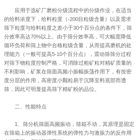
应用于选矿厂磨粉分级流程中的分级作业，在适当
的给料浓度下，给料粒度（-200目粒级含量）以及需求
筛下粒度与给料粒度之差小于30个百分点的条件下，筛
分效率高达70%以上。由于筛分效率高，可大幅度降低
循环负荷和筛上物中合格粒级含量，从而提高磨机的处
理能力（一般可提高5-10个百分点），
震动筛
筛分过程
对筛下物粒度控制严格，可消除过粗矿粒对精矿质量的
不利影响，矿浆在筛面高频小振幅振荡作用下，有按密
度分层的作用，高密度小颗粒易于沉降至料底部而透
筛，因此可明显提高筛下精矿粉的品位。
二、性能特点
1、
筛分机
筛面高频振动，筛箱不动，其原理是固定
在筛箱上的振动器弹性系统的弹性力与激振力的反作用