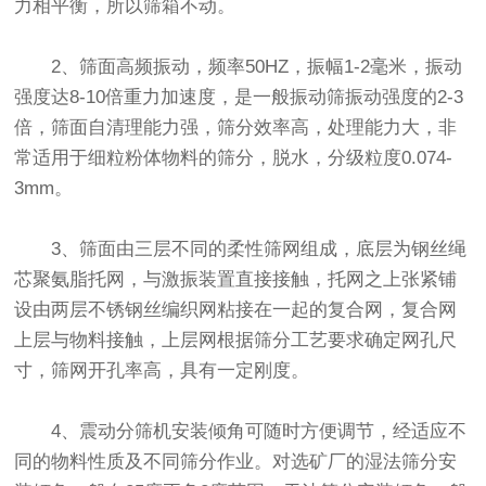
力相平衡，所以筛箱不动。
2、筛面高频振动，频率50HZ，振幅1-2毫米，振动
强度达8-10倍重力加速度，是一般
振动筛
振动强度的2-3
倍，筛面自清理能力强，筛分效率高，处理能力大，非
常适用于细粒粉体物料的筛分，脱水，分级粒度0.074-
3mm。
3、筛面由三层不同的柔性筛网组成，底层为钢丝绳
芯聚氨脂托网，与激振装置直接接触，托网之上张紧铺
设由两层不锈钢丝编织网粘接在一起的复合网，复合网
上层与物料接触，上层网根据筛分工艺要求确定网孔尺
寸，筛网开孔率高，具有一定刚度。
4、震动分筛机安装倾角可随时方便调节，经适应不
同的物料性质及不同筛分作业。对选矿厂的湿法筛分安