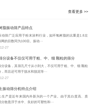
查看更多 >>
树脂振动筛产品特点
振动筛广泛应用于粉末涂料行业，如环氧树脂的比重是1.8左
网的目数同为100目。振动···
12-27
筛分设备不仅仅可用于粗、中、细 颗粒的筛分
筛分设备，其筛孔尺寸从小到大，不仅可用于粗、中、细 颗粒
分，而且还可用于脱水和脱泥等···
12-27
土振动筛分机特点介绍
土生产是近年来国内外新兴的一个产业。由于其白度高、质
易分散悬浮于水中、良好的可塑性和···