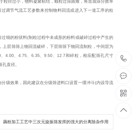
械筛分，由于粒径过小，物料凝聚粘结，颗粒过筛困难，将造成筛分效率
通过调节气流工艺参数来控制物料回流或进入下一道工序的粒
过细的粉状料(制粒过程中未成形的粉料或破碎过程中产生的
行，上层筛筛上物回流破碎，下层筛筛下物回流制粒，中间层为
0、4.75、6.35、9.50、12.7和碎粒，相应配筛孔尺寸
的筛孔直径。
分级效果，因此建议在分级筛进料口设置一缓冲斗(内设导流
藕粉加工工艺中三次元旋振筛发挥的强大的分离除杂作用