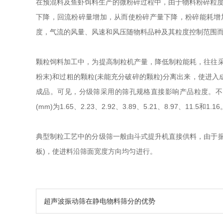
在预混料及鱼虾饵料生产的微粉碎过程中，由于物料粉碎粒度往
下降，回流粉碎量增加，从而使粉碎产量下降，粉碎能耗增
度，气流的风量、风速和风压随物料品种及其粒度控制范围
颗粒饲料加工中，为提高制粒机产量，降低制粒能耗，往往
粉末)和过粗的颗粒(未能充分破碎的颗粒)分离出来，使进
成品。可见，分级筛采用的筛孔规格直接影响产品粒度。不同粒度规格
(mm)为1.65、2.23、2.92、3.89、5.21、8.97
典型制粒工艺中的分级筛一般由斗式提升机直接供料，由于
板)，使进料沿筛面宽度方向均匀进行。
超声波振动筛在静电物料筛分的优势