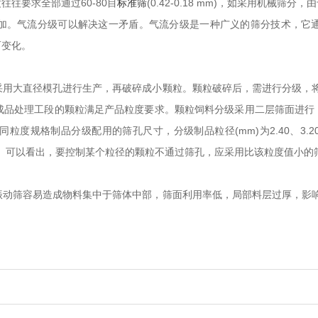
往要求全部通过60-80目
标准筛
(0.42-0.18 mm)，如采用机
加。气流分级可以解决这一矛盾。气流分级是一种广义的筛分技术，它
而变化。
采用大直径模孔进行生产，再破碎成小颗粒。颗粒破碎后，需进行分级，将
入成品处理工段的颗粒满足产品粒度要求。颗粒饲料分级采用二层筛面进
制品分级配用的筛孔尺寸，分级制品粒径(mm)为2.40、3.20、4.0
、11.5和1.16。可以看出，要控制某个粒径的颗粒不通过筛孔，应采用比该粒度值小
振动筛容易造成物料集中于筛体中部，筛面利用率低，局部料层过厚，影响