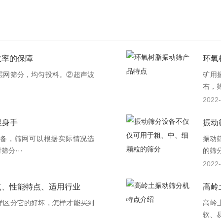
效率的保障
环氧
层网筛分，均匀投料。②超声波
矿用
右，筛
2022-
显身手
振动
备，筛网可以根据实际情况选
振动
分···
的筛
2022-
点、性能特点、适用行业
高岭
样区分它的好坏，怎样才能买到
高岭
·
软、