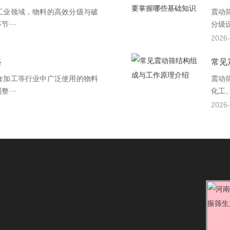
工业领域，物料的高效分级与破
震动
···
分级
2026-
路
常见
食加工等行业中广泛使用的物料
震动
···
化工
2026-