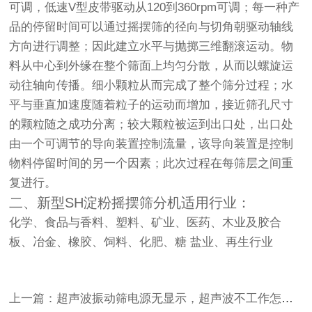
可调，低速V型皮带驱动从120到360rpm可调；每一种产
品的停留时间可以通过
摇摆筛
的径向与切角朝驱动轴线
方向进行调整；因此建立水平与抛掷三维翻滚运动。物
料从中心到外缘在整个筛面上均匀分散，从而以螺旋运
动往轴向传播。细小颗粒从而完成了整个筛分过程；水
平与垂直加速度随着粒子的运动而增加，接近筛孔尺寸
的颗粒随之成功分离；较大颗粒被运到出口处，出口处
由一个可调节的导向装置控制流量，该导向装置是控制
物料停留时间的另一个因素；此次过程在每筛层之间重
复进行。
二、新型SH淀粉摇摆
筛分机
适用行业：
化学、食品与香料、塑料、矿业、医药、木业及胶合
板、冶金、橡胶、饲料、化肥、糖 盐业、再生行业
上一篇：超声波振动筛电源无显示，超声波不工作怎么解决？