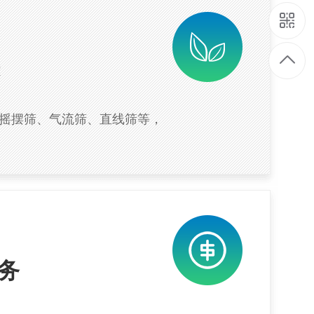
摇摆筛、气流筛、直线筛等，
务