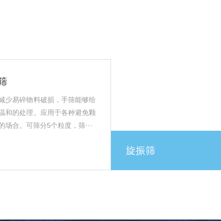
筛
减少易碎物料破损，手筛能够给
温和的处理。应用于各种避免颗
的场合。可筛分5个粒度，筛···
旋振筛