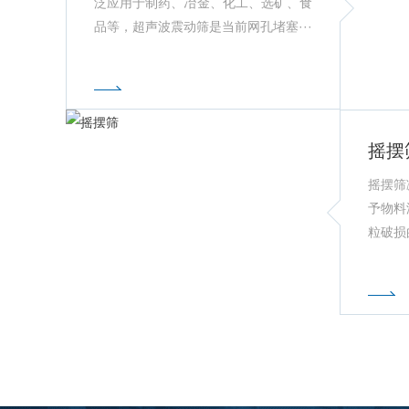
泛应用于制药、冶金、化工、选矿、食
品等，超声波震动筛是当前网孔堵塞···
摇摆
摇摆筛
予物料
粒破损
摇摆筛